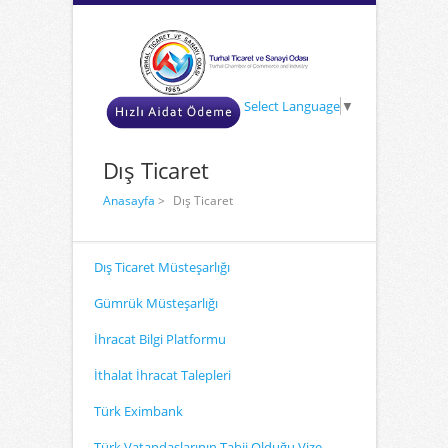
Select Language
▼
Dış Ticaret
Anasayfa
>
Dış Ticaret
Dış Ticaret Müsteşarlığı
Gümrük Müsteşarlığı
İhracat Bilgi Platformu
İthalat İhracat Talepleri
Türk Eximbank
Türk Vatandaşlarının Tabii Olduğu Vize