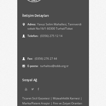
İletişim Detayları
Adres:
Yavuz Selim Mahallesi, Tanrıverdi
sokak No:16/1 60300 Turhal/Tokat
Telefon:
(0356) 275 12 14
Fax:
(0356) 276 27 44
E-posta:
turhaltso@tobb.org.tr
Sosyal Ağ
Ticaret Sicil Gazetesi
|
Müteahhitlik Karnesi
|
Marka/Patent Araştır
|
Fire ve Zaiyat Oranları