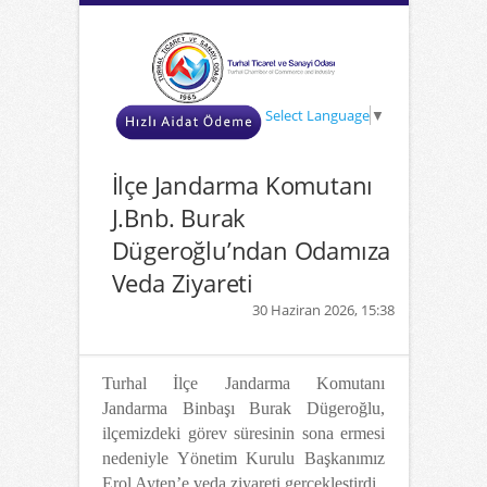
Select Language
▼
İlçe Jandarma Komutanı
J.Bnb. Burak
Dügeroğlu’ndan Odamıza
Veda Ziyareti
30 Haziran 2026, 15:38
Turhal İlçe Jandarma Komutanı
Jandarma Binbaşı Burak Dügeroğlu,
ilçemizdeki görev süresinin sona ermesi
nedeniyle Yönetim Kurulu Başkanımız
Erol Ayten’e veda ziyareti gerçekleştirdi.