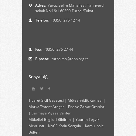
Adres:
Yavuz Selim Mahallesi, Tanrıverdi
sokak No:16/1 60300 Turhal/Tokat
Telefon:
(0356) 275 12 14
Fax:
(0356) 276 27 44
E-posta:
turhaltso@tobb.org.tr
Sosyal Ağ
Ticaret Sicil Gazetesi
|
Müteahhitlik Karnesi
|
Marka/Patent Araştır
|
Fire ve Zaiyat Oranları
|
Sermaye Piyasa Verileri
Mükellef Bilgileri Bildirimi
|
Yatırım Teşvik
Mevzuatı
|
NACE Kodu Sorgula
|
Kamu İhale
Bülteni