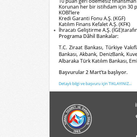
10 puan geri ödemesiz finansman
Korunan her bir istihdam için 30 p
KOBİ’lere
Kredi Garanti Fonu A.Ş. (KGF)
Katılım Finans Kefalet A.Ş. (KFK)
İhracatı Geliştirme A.Ş. (İGE)taraf
Programa Dâhil Bankalar:
T.C. Ziraat Bankası, Türkiye Vakı
Bankası, Akbank, DenizBank, Kuvey
Albaraka Türk Katılım Bankası, Eml
Başvurular 2 Mart’ta başlıyor.
Detaylı bilgi ve başvuru için TIKLAYINIZ...