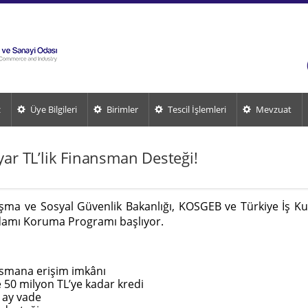
z
Üye Bilgileri
Birimler
Tescil İşlemleri
Mevzuat
yar TL’lik Finansman Desteği!
ışma ve Sosyal Güvenlik Bakanlığı, KOSGEB ve Türkiye İş Kur
hdamı Koruma Programı başlıyor.
ansmana erişim imkânı
 50 milyon TL’ye kadar kredi
 ay vade