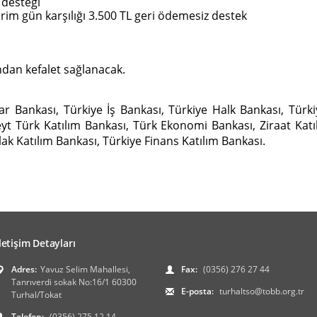
 desteği
rim gün karşılığı 3.500 TL geri ödemesiz destek
ından kefalet sağlanacak.
flar Bankası, Türkiye İş Bankası, Türkiye Halk Bankası, Türk
t Türk Katılım Bankası, Türk Ekonomi Bankası, Ziraat Katıl
ak Katılım Bankası, Türkiye Finans Katılım Bankası.
İletişim Detayları
Adres:
Yavuz Selim Mahallesi,
Fax:
(0356) 276 27 44
Tanrıverdi sokak No:16/1 60300
E-posta:
turhaltso@tobb.org.tr
Turhal/Tokat
Telefon:
(0356) 275 12 14